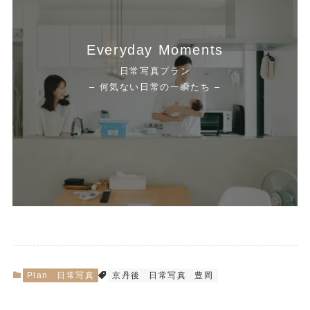
Everyday Moments
日常写真プラン
– 何気ない日常の一瞬たち –
Plan
日常写真
京丹後
日常写真
豊岡